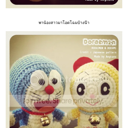
พาน้องสาวมาโอดโฉมบ้างน๊า