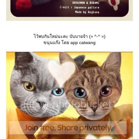
ไว้พบกันใหม่นะคะ บับบายจ้า (= ^-^ =)
ขนุนแก๊ง โดย app catwang