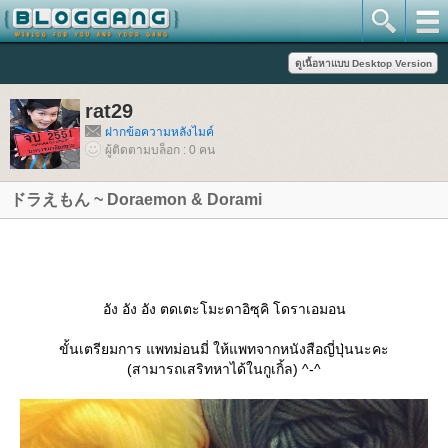
rat29
ฝากข้อความหลังไมค์
ผู้ติดตามบล็อก : 0 คน
ドラえもん ~ Doraemon & Dorami
อัง อัง อัง ตดเตะโมะดาอิซุคิ โดราเอมอน
ขั้นเตรียมการ แพทม่อนมี่ ให้แพทจากหนังสือญี่ปุ่นนะคะ
(สามารถเสริทหาได้ในกูเกิ้ล) ^-^